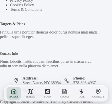
Privacy Policy
Cookies Policy
Terms & Conditions
Targets & Plans
Fringilla urna porttitor rhoncus dolor purus nonulla malesuada
pellentesque elit eget.
Contact Info
Nunc lobortis mattis aliquam faucibus purus in massa arcu
odio ut sem nulla pharetra diam amet.
Address:
Phone:
Street Name, NY 38954
578-393-4937
Mobile:
578-393-4937
ACASĂ
HARTĂ
FOTO
REGULI
TAXE
CONTACT
Copyright © 2026 - WordPress Theme by
CreativeThemes