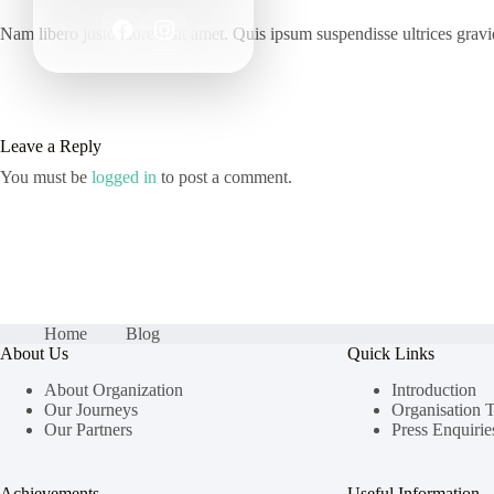
Nam libero justo laoreet sit amet. Quis ipsum suspendisse ultrices grav
Leave a Reply
You must be
logged in
to post a comment.
Home
Blog
About Us
Quick Links
About Organization
Introduction
Our Journeys
Organisation 
Our Partners
Press Enquirie
Achievements
Useful Information