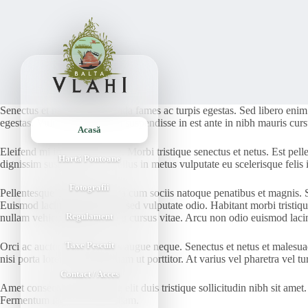
Senectus et netus et malesuada fames ac turpis egestas. Sed libero enim
egestas. Vulputate dignissim suspendisse in est ante in nibh mauris cur
Acasă
Eleifend mi in nulla posuere. Morbi tristique senectus et netus. Est pe
Hartă Pontoane
dignissim suspendisse in. Tellus in metus vulputate eu scelerisque feli
Fotografii
Pellentesque elit eget gravida cum sociis natoque penatibus et magnis.
Euismod lacinia at quis risus sed vulputate odio. Habitant morbi tristiq
Regulament
nullam vehicula ipsum a arcu cursus vitae. Arcu non odio euismod lacinia
Taxe Pescuit
Orci ac auctor augue mauris augue neque. Senectus et netus et malesua
nisi porta lorem mollis aliquam ut porttitor. At varius vel pharetra vel tu
Contact / Acces
Amet consectetur adipiscing elit duis tristique sollicitudin nibh sit amet.
Fermentum iaculis eu non diam.