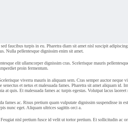
 sed faucibus turpis in eu. Pharetra diam sit amet nisl suscipit adipisc
sus. Nulla pellentesque dignissim enim sit amet.
llentesque elit ullamcorper dignissim cras. Scelerisque mauris pellentes
s imperdiet proin fermentum.
 Scelerisque viverra mauris in aliquam sem. Cras semper auctor neque vi
ue senectus et netus et malesuada fames. Pharetra sit amet aliquam id. Im
 at quis. Et malesuada fames ac turpis egestas. Volutpat lacus laoreet n
da fames ac. Risus pretium quam vulputate dignissim suspendisse in es
rpis nunc eget. Aliquam ultrices sagittis orci a.
 Feugiat nisl pretium fusce id velit ut tortor pretium. Et sollicitudin ac 