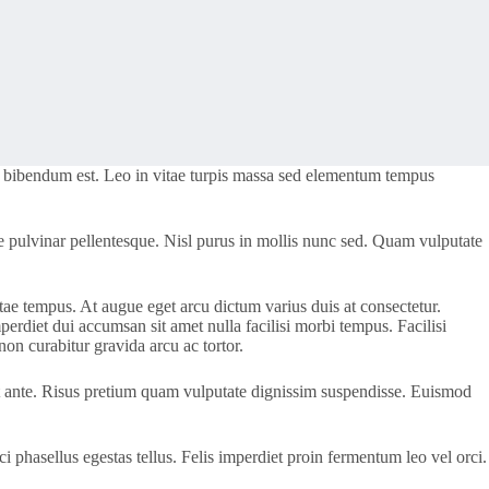
ing bibendum est. Leo in vitae turpis massa sed elementum tempus
que pulvinar pellentesque. Nisl purus in mollis nunc sed. Quam vulputate
tae tempus. At augue eget arcu dictum varius duis at consectetur.
perdiet dui accumsan sit amet nulla facilisi morbi tempus. Facilisi
on curabitur gravida arcu ac tortor.
t ante. Risus pretium quam vulputate dignissim suspendisse. Euismod
orci phasellus egestas tellus. Felis imperdiet proin fermentum leo vel orci.